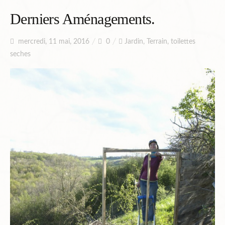
Planning
Derniers Aménagements.
mercredi, 11 mai, 2016
0
Jardin
,
Terrain
,
toilettes
Chantiers en cours et à venir.
seches
Chantiers Participatifs
Budget
Plans et Doc.
PIèces du Permis