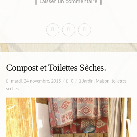
║ Laisser un commentaire ║
Compost et Toilettes Sèches.
mardi, 24 novembre, 2015
0
Jardin
,
Maison
,
toilettes
seches