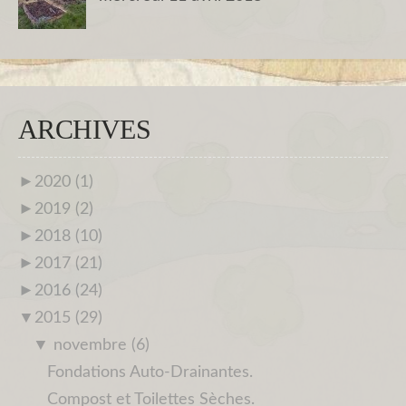
ARCHIVES
►
2020 (1)
►
2019 (2)
►
2018 (10)
►
2017 (21)
►
2016 (24)
▼
2015 (29)
▼
novembre (6)
Fondations Auto-Drainantes.
Compost et Toilettes Sèches.