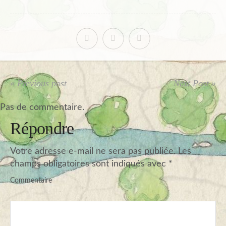
« Previous post
Next Post »
Pas de commentaire.
Répondre
Votre adresse e-mail ne sera pas publiée.
Les
champs obligatoires sont indiqués avec
*
Commentaire