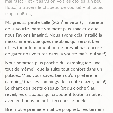
mal rasé! » et « t’as vu on voit les étoiles (un peu
flou…) à travers le chapeau de yourte! – ah ouais
Plans de l’Abri
trop cool! »…]
Malgrès sa petite taille (20m² environ) , l’intérieur
de la yourte parait vraiment plus spacieux que
Liens Amis
nous l’avions imaginé. Nous avons déjà installé la
mezzanine et quelques meubles qui seront bien
utiles (pour le moment on ne prévoit pas encore
Biblio.
de garer nos voitures dans la yourte mais, qui sait!).
Nous sommes plus proche du camping (de luxe
tout de même) que la suite tout confort dans un
Contact
palace…Mais vous savez bien qu’on préfère le
camping! (pas les campings de la côte d’azur, hein!).
Le chant des petits oiseaux (et du clocher) au
réveil, les crapauds qui crapotent toute la nuit et
avec en bonus un petit feu dans le poêle.
Bref notre première nuit de propriétaires terriens