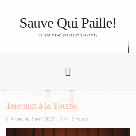
Sauve Qui Paille!
IS NOT DEAD (REVIENT BIENTÔT)
Accueil
1ere nuit à la Yourte.
dimanche, 5 avril, 2015
0
Yourte
Le Blog