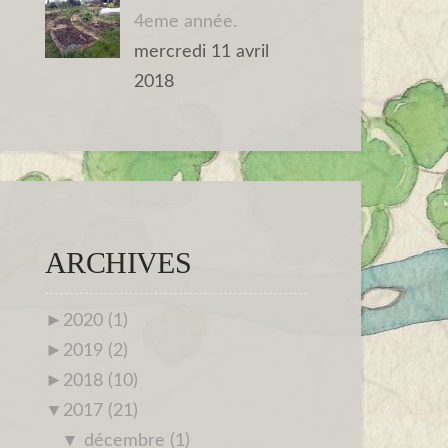
4eme année.
mercredi 11 avril
2018
ARCHIVES
►
2020 (1)
►
2019 (2)
►
2018 (10)
▼
2017 (21)
▼
décembre (1)