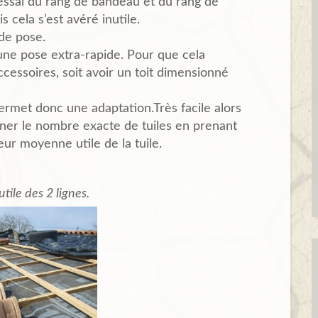
ssai du rang de bandeau et du rang de
s cela s’est avéré inutile.
de pose.
une pose extra-rapide. Pour que cela
accessoires, soit avoir un toit dimensionné
rmet donc une adaptation.Très facile alors
ner le nombre exacte de tuiles en prenant
geur moyenne utile de la tuile.
tile des 2 lignes.