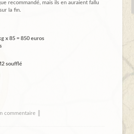
que recommandé, mais ils en auraient fallu
ur la fin.
kg x 85 = 850 euros
s
M2 soufflé
un commentaire ║