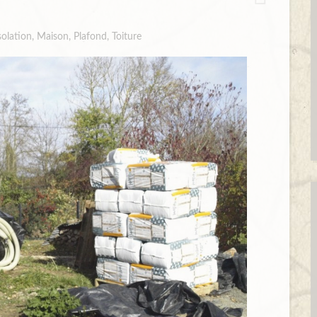
solation
,
Maison
,
Plafond
,
Toiture