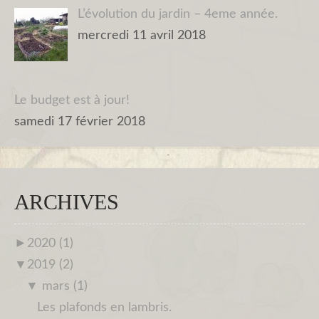
L’évolution du jardin – 4eme année.
mercredi 11 avril 2018
Le budget est à jour!
samedi 17 février 2018
ARCHIVES
►
2020 (1)
▼
2019 (2)
▼
mars (1)
Les plafonds en lambris.