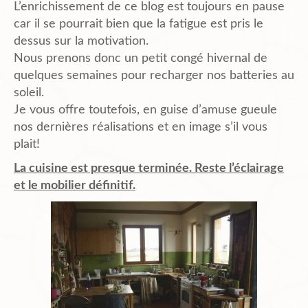
L’enrichissement de ce blog est toujours en pause
Planning
car il se pourrait bien que la fatigue est pris le
dessus sur la motivation.
Nous prenons donc un petit congé hivernal de
Chantiers en cours et à venir.
quelques semaines pour recharger nos batteries au
soleil.
Je vous offre toutefois, en guise d’amuse gueule
nos dernières réalisations et en image s’il vous
Chantiers Participatifs
plait!
La cuisine est presque terminée. Reste l’éclairage
Budget
et le mobilier définitif.
Plans et Doc.
PIèces du Permis