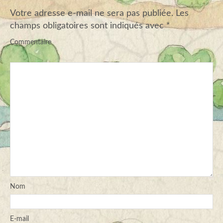
Votre adresse e-mail ne sera pas publiée.
Les
champs obligatoires sont indiqués avec
*
Commentaire
Nom
E-mail