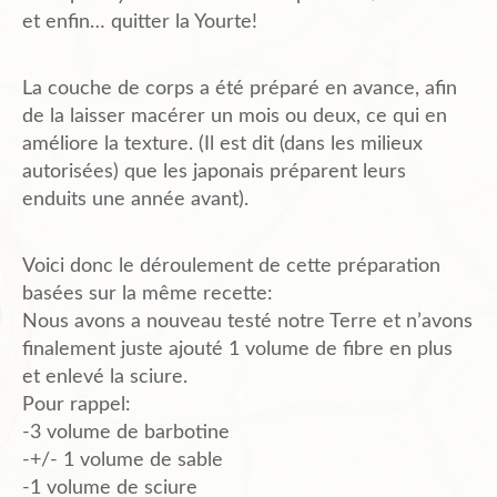
et enfin… quitter la Yourte!
Plans de l’Abri
La couche de corps a été préparé en avance, afin
de la laisser macérer un mois ou deux, ce qui en
Liens Amis
améliore la texture. (Il est dit (dans les milieux
autorisées) que les japonais préparent leurs
enduits une année avant).
Biblio.
Voici donc le déroulement de cette préparation
basées sur la même recette:
Contact
Nous avons a nouveau testé notre Terre et n’avons
finalement juste ajouté 1 volume de fibre en plus
et enlevé la sciure.
Pour rappel:
-3 volume de barbotine
-+/- 1 volume de sable
-1 volume de sciure