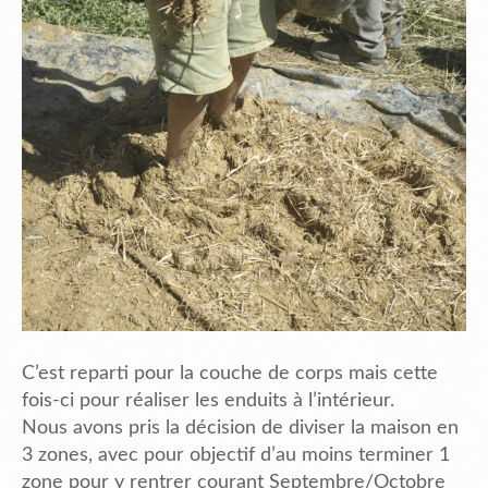
Planning
Chantiers en cours et à venir.
Chantiers Participatifs
Budget
Plans et Doc.
C’est reparti pour la couche de corps mais cette
fois-ci pour réaliser les enduits à l’intérieur.
Nous avons pris la décision de diviser la maison en
3 zones, avec pour objectif d’au moins terminer 1
PIèces du Permis
zone pour y rentrer courant Septembre/Octobre