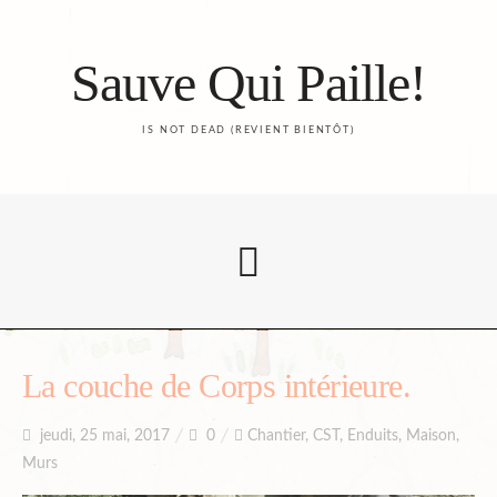
Sauve Qui Paille!
IS NOT DEAD (REVIENT BIENTÔT)
Accueil
La couche de Corps intérieure.
jeudi, 25 mai, 2017
0
Chantier
,
CST
,
Enduits
,
Maison
,
Le Blog
Murs