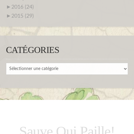
►
2016 (24)
►
2015 (29)
CATÉGORIES
Catégories
Sauve Qui Paille!