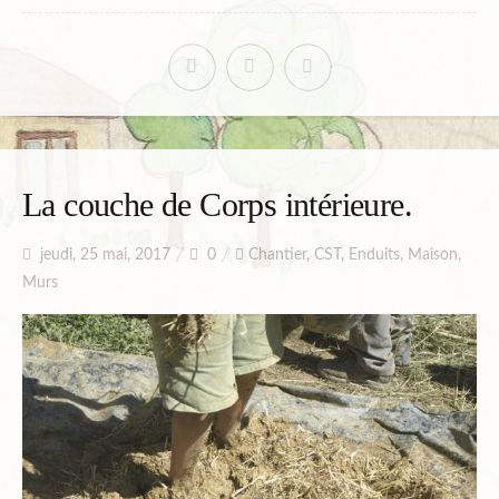
La couche de Corps intérieure.
jeudi, 25 mai, 2017
0
Chantier
,
CST
,
Enduits
,
Maison
,
Murs