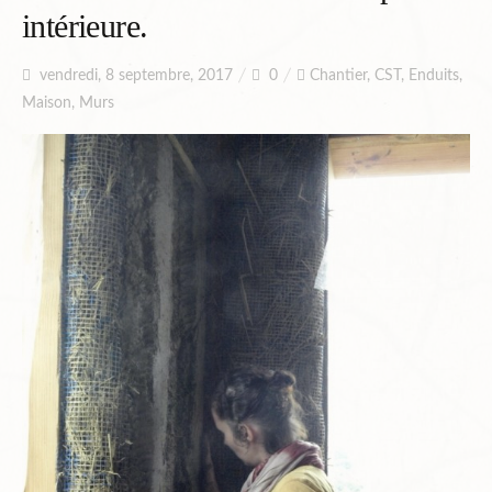
intérieure.
Planning
vendredi, 8 septembre, 2017
0
Chantier
,
CST
,
Enduits
,
Maison
,
Murs
Chantiers en cours et à venir.
Chantiers Participatifs
Budget
Plans et Doc.
PIèces du Permis