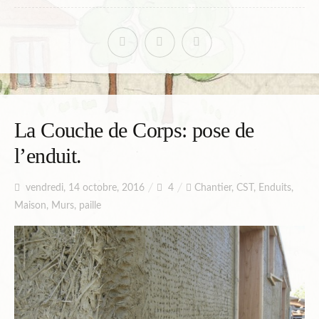
La Couche de Corps: pose de
l’enduit.
vendredi, 14 octobre, 2016
4
Chantier
,
CST
,
Enduits
,
Maison
,
Murs
,
paille