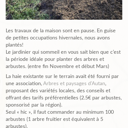
Plans de l’Abri
Les travaux de la maison sont en pause. En guise
Liens Amis
de petites occupations hivernales, nous avons
plantés!
Le jardinier qui sommeil en vous sait bien que c’est
Biblio.
la période idéale pour planter des arbres et
arbustes. (entre fin Novembre et début Mars)
La haie existante sur le terrain avait été fourni par
Contact
une association,
Arbres et paysages d’Autan
,
proposant des variétés locales, des conseils et
offrant des tarifs préférentielles (2.5€ par arbustes,
sponsorisé par la région).
Seul « hic », il faut commander au minimum 100
arbustes (1 arbre fruitier est équivalent à 5
arbustes).