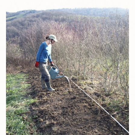
Planning
Chantiers en cours et à venir.
Chantiers Participatifs
Budget
Plans et Doc.
PIèces du Permis