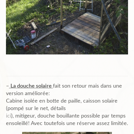
Plans de l’Abri
Liens Amis
Biblio.
Contact
–
La douche solaire
fait son retour mais dans une
version améliorée:
Cabine isolée en botte de paille, caisson solaire
(pompé sur le net, détails
ici
), mitigeur, douche bouillante possible par temps
ensoleillé! Avec toutefois une réserve assez limitée.