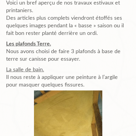
Voici un bref aperçu de nos travaux estivaux et
Planning
printaniers.
Des articles plus complets viendront étoffés ses
quelques images pendant la « basse » saison ou il
Chantiers en cours et à venir.
fait bon rester planté derrière un ordi.
Les plafonds Terre.
Nous avons choisi de faire 3 plafonds à base de
Chantiers Participatifs
terre sur canisse pour essayer.
La salle de bain.
Il nous reste à appliquer une peinture à l’argile
Budget
pour masquer quelques fissures.
Plans et Doc.
PIèces du Permis