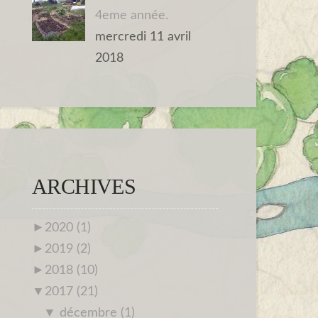
4eme année.
mercredi 11 avril
2018
ARCHIVES
►
2020 (1)
►
2019 (2)
►
2018 (10)
▼
2017 (21)
▼
décembre (1)