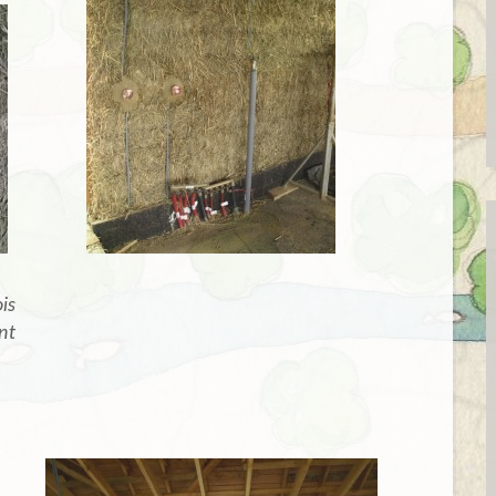
is
nt