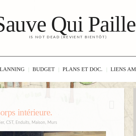
Sauve Qui Paille
IS NOT DEAD (REVIENT BIENTÔT)
LANNING
BUDGET
PLANS ET DOC.
LIENS AM
rps intérieure.
er
,
CST
,
Enduits
,
Maison
,
Murs