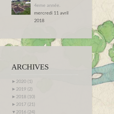
4eme année.
mercredi 11 avril
2018
ARCHIVES
►
2020 (1)
►
2019 (2)
►
2018 (10)
►
2017 (21)
▼
2016 (24)