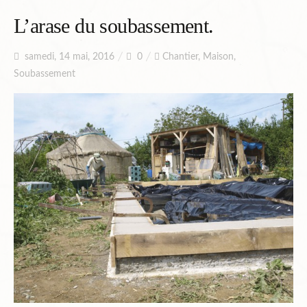
Planning
L’arase du soubassement.
samedi, 14 mai, 2016
0
Chantier
,
Maison
,
Chantiers en cours et à venir.
Soubassement
Chantiers Participatifs
Budget
Plans et Doc.
PIèces du Permis