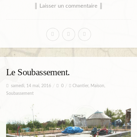
║ Laisser un commentaire ║
Le Soubassement.
samedi, 14 mai, 2016
0
Chantier
,
Maison
,
Soubassement