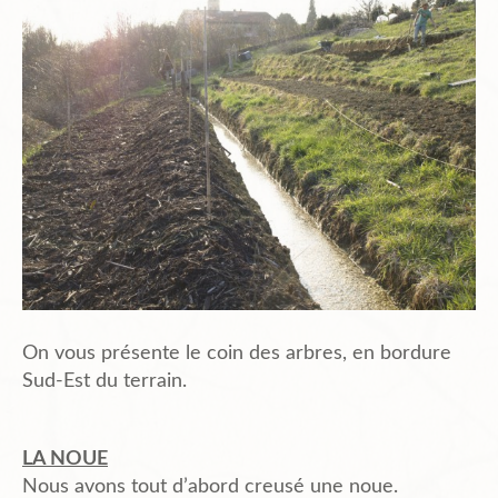
Planning
Chantiers en cours et à venir.
Chantiers Participatifs
Budget
On vous présente le coin des arbres, en bordure
Plans et Doc.
Sud-Est du terrain.
LA NOUE
PIèces du Permis
Nous avons tout d’abord creusé une noue.