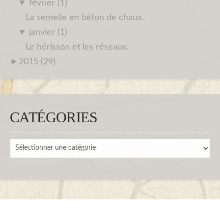
▼
février (1)
La semelle en béton de chaux.
▼
janvier (1)
Le hérisson et les réseaux.
►
2015 (29)
CATÉGORIES
Catégories