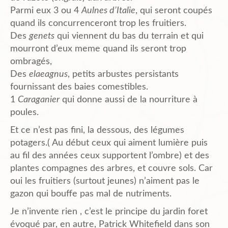
Parmi eux 3 ou 4
Aulnes d’Italie
, qui seront coupés
quand ils concurrenceront trop les fruitiers.
Des
genets
qui viennent du bas du terrain et qui
mourront d’eux meme quand ils seront trop
ombragés,
Des
elaeagnus
, petits arbustes persistants
fournissant des baies comestibles.
1
Caraganier
qui donne aussi de la nourriture à
poules.
Et ce n’est pas fini, la dessous, des légumes
potagers.( Au début ceux qui aiment lumière puis
au fil des années ceux supportent l’ombre) et des
plantes compagnes des arbres, et couvre sols. Car
oui les fruitiers (surtout jeunes) n’aiment pas le
gazon qui bouffe pas mal de nutriments.
Je n’invente rien , c’est le principe du jardin foret
évoqué par, en autre, Patrick Whitefield dans son