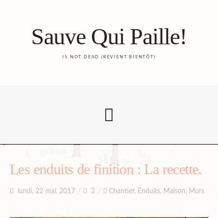
Sauve Qui Paille!
IS NOT DEAD (REVIENT BIENTÔT)
Accueil
Les enduits de finition : La recette.
lundi, 22 mai, 2017
2
Chantier
,
Enduits
,
Maison
,
Murs
Le Blog