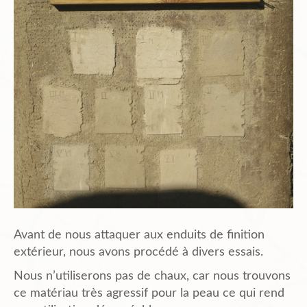
Planning
Chantiers en cours et à venir.
Chantiers Participatifs
Budget
Plans et Doc.
Avant de nous attaquer aux enduits de finition
extérieur, nous avons procédé à divers essais.
Nous n’utiliserons pas de chaux, car nous trouvons
PIèces du Permis
ce matériau très agressif pour la peau ce qui rend