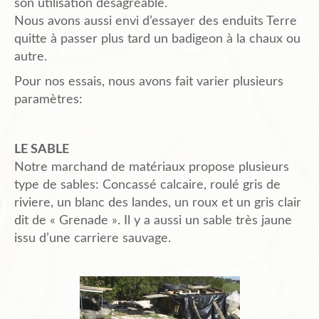
son utilisation désagréable.
Nous avons aussi envi d’essayer des enduits Terre
Plans de l’Abri
quitte à passer plus tard un badigeon à la chaux ou
autre.
Pour nos essais, nous avons fait varier plusieurs
Liens Amis
paramètres:
Biblio.
LE SABLE
Notre marchand de matériaux propose plusieurs
type de sables: Concassé calcaire, roulé gris de
Contact
riviere, un blanc des landes, un roux et un gris clair
dit de « Grenade ». Il y a aussi un sable très jaune
issu d’une carriere sauvage.