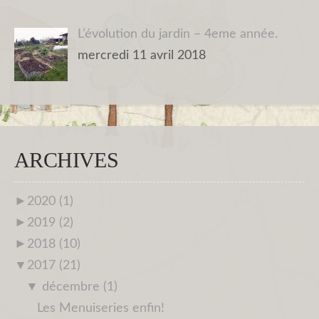
L’évolution du jardin – 4eme année.
mercredi 11 avril 2018
ARCHIVES
►
2020 (1)
►
2019 (2)
►
2018 (10)
▼
2017 (21)
▼
décembre (1)
Les Menuiseries enfin!