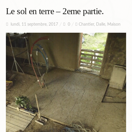
Planning
Le sol en terre – 2eme partie.
lundi, 11 septembre, 2017
0
Chantier
,
Dalle
,
Maison
Chantiers en cours et à venir.
Chantiers Participatifs
Budget
Plans et Doc.
PIèces du Permis