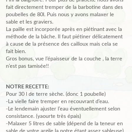
Fini la baignoire! Pour plus de praticité nous avons
fait directement tremper de la barbotine dans des
poubelles de 80l. Puis nous y avons malaxer le
sable et les graviers.
La paille est incorporée après en piétinant avec la
méthode de la bâche. Il faut piétiner délicatement
à cause de la présence des cailloux mais cela se
fait bien.
Gros bonus, vue l’épaisseur de la couche , la terre
n’est pas tamisée!!
NOTRE RECETTE:
Pour 30 l de terre sèche. (donc 1 poubelle)
-La vielle faire tremper en recouvrant d’eau.
-Le lendemain ajuster l’eau éventuellement selon
consistance. (yaourte très épais)
-Malaxer 5 litres de sable (dépend de la teneur en
sable de votre argile la notre étant assez sableuse).