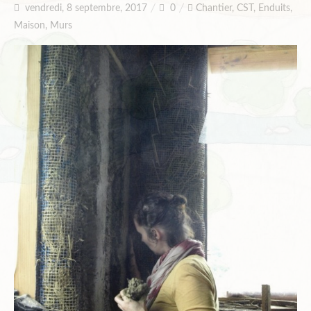
vendredi, 8 septembre, 2017
0
Chantier
,
CST
,
Enduits
,
Maison
,
Murs