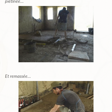
piétinée…
Et remassée…