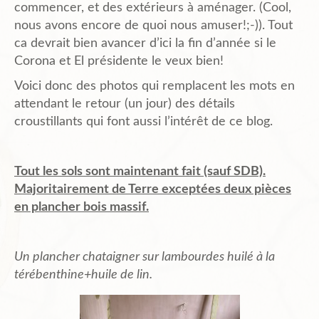
commencer, et des extérieurs à aménager. (Cool,
nous avons encore de quoi nous amuser!;-)). Tout
Plans de l’Abri
ca devrait bien avancer d’ici la fin d’année si le
Corona et El présidente le veux bien!
Voici donc des photos qui remplacent les mots en
Liens Amis
attendant le retour (un jour) des détails
croustillants qui font aussi l’intérêt de ce blog.
Biblio.
Tout les sols sont maintenant fait (sauf SDB).
Majoritairement de Terre exceptées deux pièces
Contact
en plancher bois massif.
Un plancher chataigner sur lambourdes huilé à la
térébenthine+huile de lin.