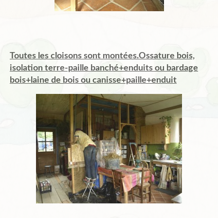
Toutes les cloisons sont montées.Ossature bois,
isolation terre-paille banché+enduits ou bardage
bois+laine de bois ou canisse+paille+enduit