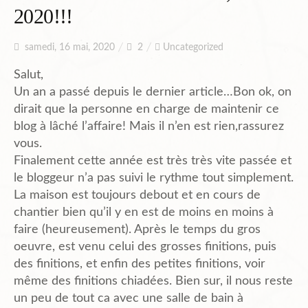
2020!!!
Planning
samedi, 16 mai, 2020
2
Uncategorized
Salut,
Chantiers en cours et à venir.
Un an a passé depuis le dernier article…Bon ok, on
dirait que la personne en charge de maintenir ce
blog à lâché l’affaire! Mais il n’en est rien,rassurez
Chantiers Participatifs
vous.
Finalement cette année est très très vite passée et
le bloggeur n’a pas suivi le rythme tout simplement.
Budget
La maison est toujours debout et en cours de
chantier bien qu’il y en est de moins en moins à
faire (heureusement). Après le temps du gros
Plans et Doc.
oeuvre, est venu celui des grosses finitions, puis
des finitions, et enfin des petites finitions, voir
même des finitions chiadées. Bien sur, il nous reste
PIèces du Permis
un peu de tout ca avec une salle de bain à