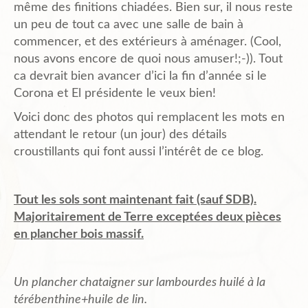
même des finitions chiadées. Bien sur, il nous reste
un peu de tout ca avec une salle de bain à
Plans de l’Abri
commencer, et des extérieurs à aménager. (Cool,
nous avons encore de quoi nous amuser!;-)). Tout
ca devrait bien avancer d’ici la fin d’année si le
Liens Amis
Corona et El présidente le veux bien!
Voici donc des photos qui remplacent les mots en
attendant le retour (un jour) des détails
Biblio.
croustillants qui font aussi l’intérêt de ce blog.
Contact
Tout les sols sont maintenant fait (sauf SDB).
Majoritairement de Terre exceptées deux pièces
en plancher bois massif.
Un plancher chataigner sur lambourdes huilé à la
térébenthine+huile de lin.