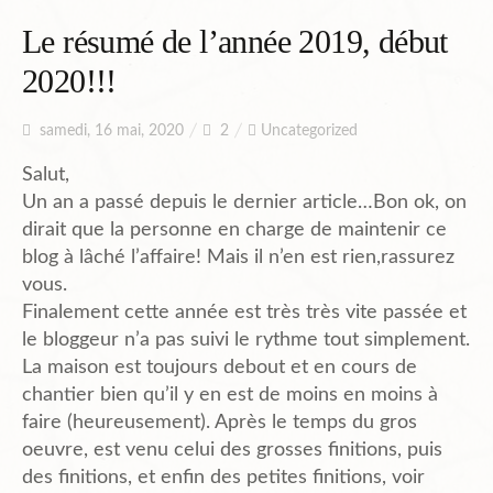
Planning
Le résumé de l’année 2019, début
2020!!!
Chantiers en cours et à venir.
samedi, 16 mai, 2020
2
Uncategorized
Salut,
Un an a passé depuis le dernier article…Bon ok, on
Chantiers Participatifs
dirait que la personne en charge de maintenir ce
blog à lâché l’affaire! Mais il n’en est rien,rassurez
vous.
Budget
Finalement cette année est très très vite passée et
le bloggeur n’a pas suivi le rythme tout simplement.
La maison est toujours debout et en cours de
Plans et Doc.
chantier bien qu’il y en est de moins en moins à
faire (heureusement). Après le temps du gros
oeuvre, est venu celui des grosses finitions, puis
PIèces du Permis
des finitions, et enfin des petites finitions, voir