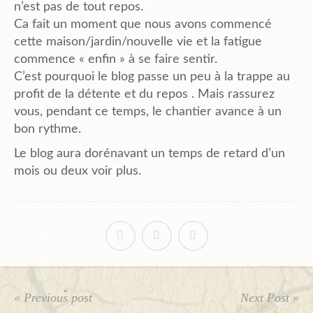
n’est pas de tout repos.
Planning
Ca fait un moment que nous avons commencé
cette maison/jardin/nouvelle vie et la fatigue
commence « enfin » à se faire sentir.
Chantiers en cours et à venir.
C’est pourquoi le blog passe un peu à la trappe au
profit de la détente et du repos . Mais rassurez
vous, pendant ce temps, le chantier avance à un
bon rythme.
Chantiers Participatifs
Le blog aura dorénavant un temps de retard d’un
mois ou deux voir plus.
Budget
Plans et Doc.
PIèces du Permis
« Previous post
Next Post »