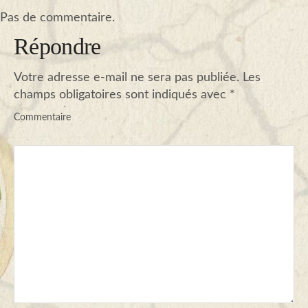
Pas de commentaire.
Plans de l’Abri
Répondre
Votre adresse e-mail ne sera pas publiée.
Les
Liens Amis
champs obligatoires sont indiqués avec
*
Commentaire
Biblio.
Contact