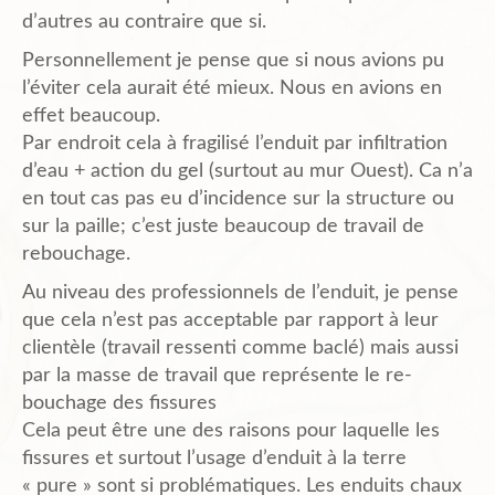
d’autres au contraire que si.
Plans de l’Abri
Personnellement je pense que si nous avions pu
l’éviter cela aurait été mieux. Nous en avions en
effet beaucoup.
Liens Amis
Par endroit cela à fragilisé l’enduit par infiltration
d’eau + action du gel (surtout au mur Ouest). Ca n’a
en tout cas pas eu d’incidence sur la structure ou
Biblio.
sur la paille; c’est juste beaucoup de travail de
rebouchage.
Au niveau des professionnels de l’enduit, je pense
Contact
que cela n’est pas acceptable par rapport à leur
clientèle (travail ressenti comme baclé) mais aussi
par la masse de travail que représente le re-
bouchage des fissures
Cela peut être une des raisons pour laquelle les
fissures et surtout l’usage d’enduit à la terre
« pure » sont si problématiques. Les enduits chaux