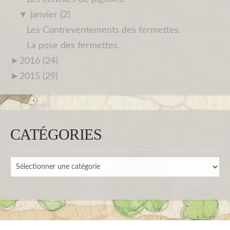
▼
janvier (2)
Les Contreventements des fermettes.
La pose des fermettes.
►
2016 (24)
►
2015 (29)
CATÉGORIES
Catégories