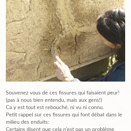
Planning
Chantiers en cours et à venir.
Chantiers Participatifs
Budget
Souvenez vous de ces fissures qui faisaient peur!
Plans et Doc.
(pas à nous bien entendu, mais aux gens!)
Ca y est tout est rebouché, ni vu ni connu.
Petit rappel sur ces fissures qui font débat dans le
milieu des enduits:
PIèces du Permis
Certains disent que cela n’est pas un problème