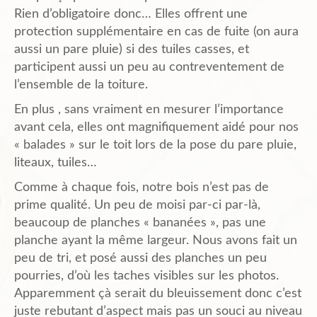
Rien d’obligatoire donc… Elles offrent une
protection supplémentaire en cas de fuite (on aura
Plans de l’Abri
aussi un pare pluie) si des tuiles casses, et
participent aussi un peu au contreventement de
l’ensemble de la toiture.
Liens Amis
En plus , sans vraiment en mesurer l’importance
avant cela, elles ont magnifiquement aidé pour nos
Biblio.
« balades » sur le toit lors de la pose du pare pluie,
liteaux, tuiles…
Comme à chaque fois, notre bois n’est pas de
Contact
prime qualité. Un peu de moisi par-ci par-là,
beaucoup de planches « bananées », pas une
planche ayant la même largeur. Nous avons fait un
peu de tri, et posé aussi des planches un peu
pourries, d’où les taches visibles sur les photos.
Apparemment çà serait du bleuissement donc c’est
juste rebutant d’aspect mais pas un souci au niveau