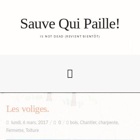
Sauve Qui Paille!
IS NOT DEAD (REVIENT BIENTÔT)
Accueil
Les voliges.
lundi, 6 mars, 2017
0
bois
,
Chantier
,
charpente
,
Le Blog
Fermette
,
Toiture