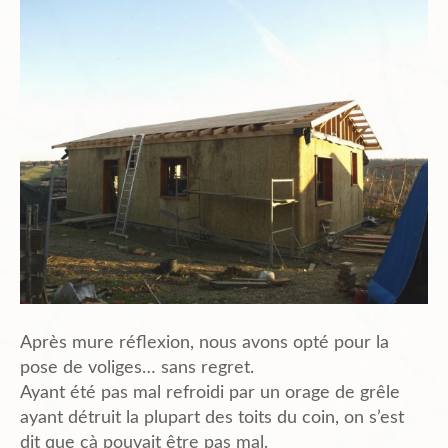
Planning
Chantiers en cours et à venir.
Chantiers Participatifs
Budget
Plans et Doc.
Après mure réflexion, nous avons opté pour la
pose de voliges… sans regret.
Ayant été pas mal refroidi par un orage de grêle
ayant détruit la plupart des toits du coin, on s’est
PIèces du Permis
dit que çà pouvait être pas mal.