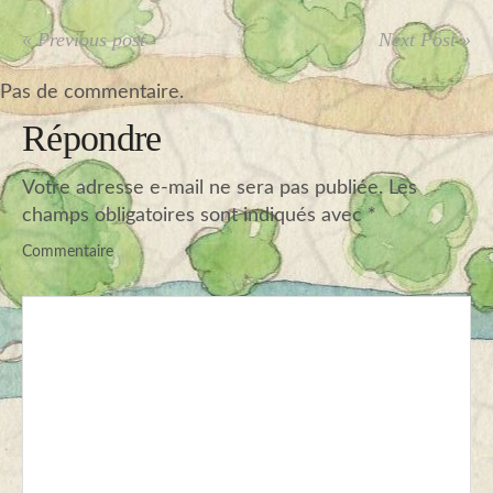
« Previous post
Next Post »
Pas de commentaire.
Répondre
Votre adresse e-mail ne sera pas publiée.
Les
champs obligatoires sont indiqués avec
*
Commentaire