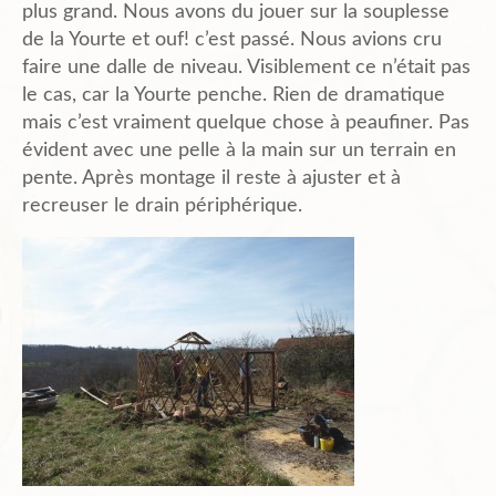
plus grand. Nous avons du jouer sur la souplesse
de la Yourte et ouf! c’est passé. Nous avions cru
Plans de l’Abri
faire une dalle de niveau. Visiblement ce n’était pas
le cas, car la Yourte penche. Rien de dramatique
mais c’est vraiment quelque chose à peaufiner. Pas
Liens Amis
évident avec une pelle à la main sur un terrain en
pente. Après montage il reste à ajuster et à
recreuser le drain périphérique.
Biblio.
Contact