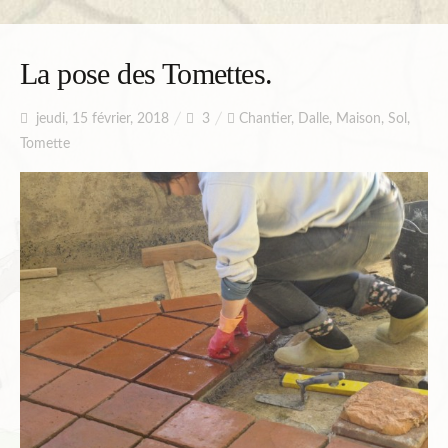
La pose des Tomettes.
jeudi, 15 février, 2018
3
Chantier
,
Dalle
,
Maison
,
Sol
,
Tomette