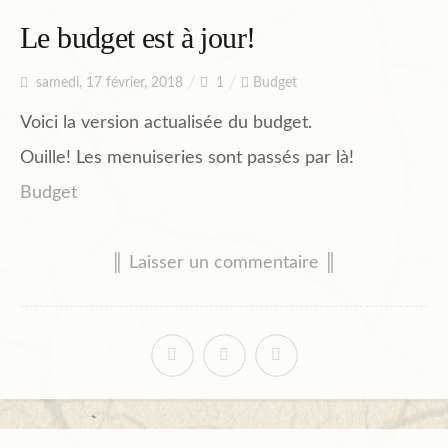
Planning
Le budget est à jour!
samedi, 17 février, 2018
1
Budget
Chantiers en cours et à venir.
Voici la version actualisée du budget.
Ouille! Les menuiseries sont passés par là!
Chantiers Participatifs
Budget
║ Laisser un commentaire ║
Budget
Plans et Doc.
PIèces du Permis