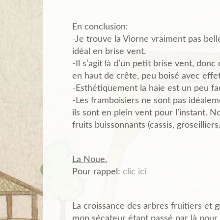
En conclusion:
-Je trouve la Viorne vraiment pas bell
idéal en brise vent.
-Il s’agit là d’un petit brise vent, do
en haut de crête, peu boisé avec effet
-Esthétiquement la haie est un peu fad
-Les framboisiers ne sont pas idéaleme
ils sont en plein vent pour l’instant.
fruits buissonnants (cassis, groseillier
La Noue.
Pour rappel:
clic ici
La croissance des arbres fruitiers et g
mon sécateur étant passé par là pour 