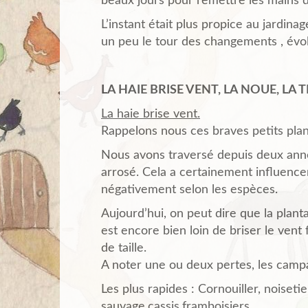
beaux jours pour remettre les mains 
L’instant était plus propice au jardina
un peu le tour des changements , évol
LA HAIE BRISE VENT, LA NOUE, LA 
La haie brise vent.
Rappelons nous ces braves petits plant
Nous avons traversé depuis deux anné
arrosé. Cela a certainement influence
négativement selon les espèces.
Aujourd’hui, on peut dire que la planta
est encore bien loin de briser le vent
de taille.
A noter une ou deux pertes, les campa
Les plus rapides : Cornouiller, noiseti
sauvage,cassis,framboisiers.