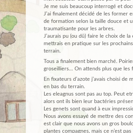
Je me suis beaucoup interrogé et doc
J’ai finalement décidé de les former e
de formation selon la taille douce et 
traumatisante pour les arbres.
J’aurais pu (ou dû) faire le choix de l
mettrais en pratique sur les prochains
terrain.
Tous a finalement bien marché. Poirier
groseilliers… On attends plus que les f
En fixateurs d’azote j’avais choisi de
en bas du terrain.
Les eleagnus sont pas au top. Peut etr
alors ont ils bien leur bactéries prése
Les genets sont quand à eux impressio
Nous avons essayé de mettre des conso
est clair que nous avons un gros boulo
plantes compagnes, mais ce n’est pas 