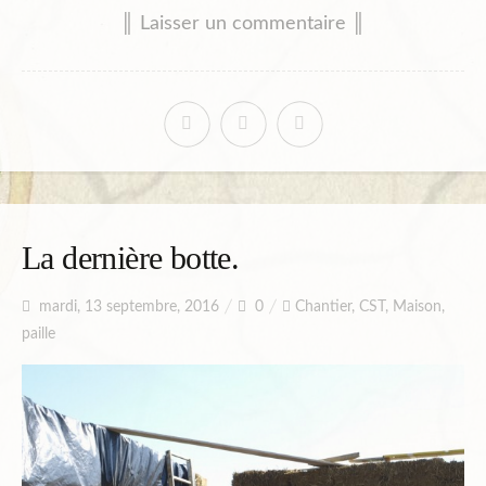
║ Laisser un commentaire ║
La dernière botte.
mardi, 13 septembre, 2016
0
Chantier
,
CST
,
Maison
,
paille