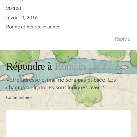
20 100
février 3, 2016
Bonne et heureuse année !
Reply
Répondre à
Romain
Annuler la réponse
Votre adresse e-mail ne sera pas publiée.
Les
champs obligatoires sont indiqués avec
*
Commentaire