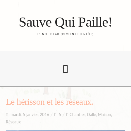
Sauve Qui Paille!
IS NOT DEAD (REVIENT BIENTÔT)
Accueil
Le hérisson et les réseaux.
mardi, 5 janvier, 2016
5
Chantier
,
Dalle
,
Maison
,
Le Blog
Réseaux