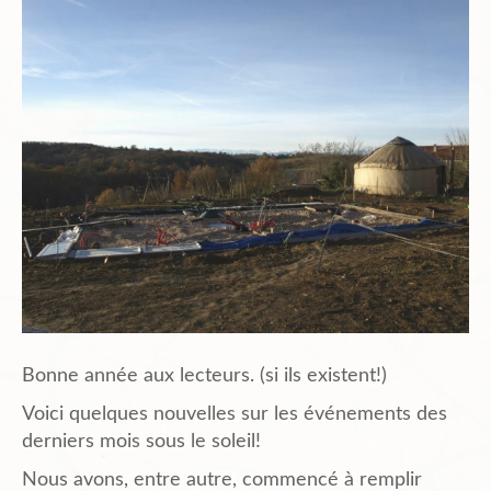
Planning
Chantiers en cours et à venir.
Chantiers Participatifs
Budget
Plans et Doc.
Bonne année aux lecteurs. (si ils existent!)
Voici quelques nouvelles sur les événements des
derniers mois sous le soleil!
PIèces du Permis
Nous avons, entre autre, commencé à remplir