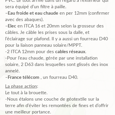
PVC. Le tout arrive dans un regard à l’exterieur qui
sera équipé d’un filtre à paille.
–
Eau froide et eau chaude
en per 12mm (confirmer
avec des abaques).
–
Elec
en ITCA 16 et 20mm selon la grosseur des
câbles. Je câble les prises sous la dalle, et
l’éclairage sur plafond. Il y a aussi un fourreau D40
pour la liaison panneau solaire/MPPT.
-2 ITCA 12mm pour des
cables réseaux
.
-Pour l’eau chaude, gérée par une installation
solaire, 2 D63 dans lesquelles sont glissés des inox
annelé.
–
France télécom
, un fourreau D40.
La phase action
:
Le tout à la brouette.
-Nous étalons une couche de géotextile sur la
terre afin d’éviter les remontées de fines et d’offrir
une meilleur portance.