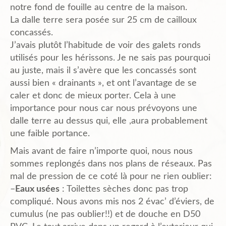
notre fond de fouille au centre de la maison.
La dalle terre sera posée sur 25 cm de cailloux
Plans de l’Abri
concassés.
J’avais plutôt l’habitude de voir des galets ronds
utilisés pour les hérissons. Je ne sais pas pourquoi
Liens Amis
au juste, mais il s’avère que les concassés sont
aussi bien « drainants », et ont l’avantage de se
caler et donc de mieux porter. Cela à une
Biblio.
importance pour nous car nous prévoyons une
dalle terre au dessus qui, elle ,aura probablement
une faible portance.
Contact
Mais avant de faire n’importe quoi, nous nous
sommes replongés dans nos plans de réseaux. Pas
mal de pression de ce coté là pour ne rien oublier:
–
Eaux usées
: Toilettes sèches donc pas trop
compliqué. Nous avons mis nos 2 évac’ d’éviers, de
cumulus (ne pas oublier!!) et de douche en D50